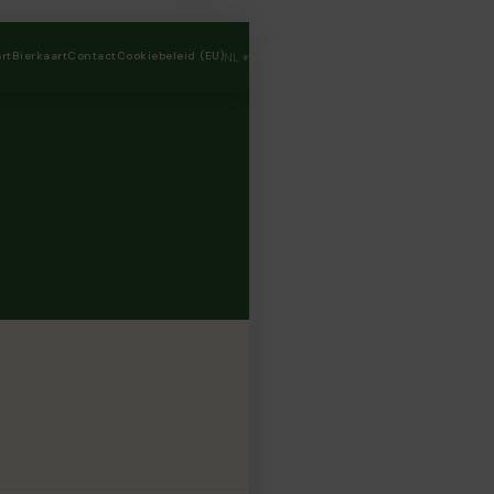
rt
Bierkaart
Contact
Cookiebeleid (EU)
NL ▾