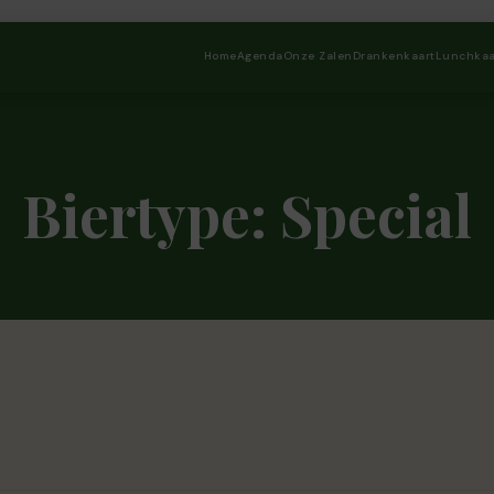
Home
Agenda
Onze Zalen
Drankenkaart
Lunchkaa
Biertype:
Special