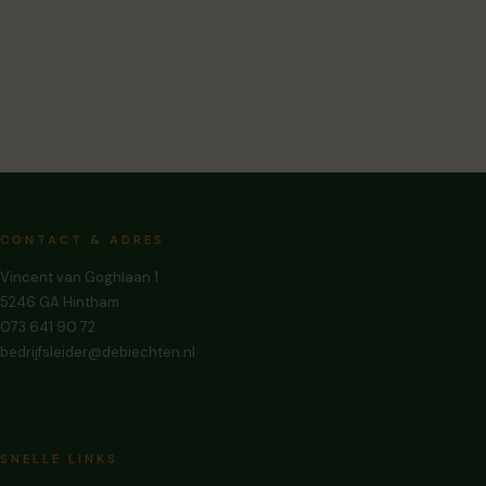
CONTACT & ADRES
Vincent van Goghlaan 1
5246 GA Hintham
073 641 90 72
bedrijfsleider@debiechten.nl
SNELLE LINKS