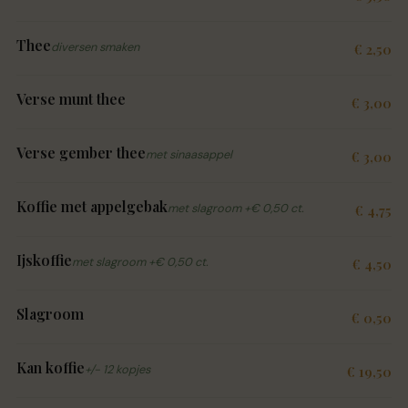
Thee
diversen smaken
€ 2,50
Verse munt thee
€ 3,00
Verse gember thee
met sinaasappel
€ 3,00
Koffie met appelgebak
met slagroom +€ 0,50 ct.
€ 4,75
Ijskoffie
met slagroom +€ 0,50 ct.
€ 4,50
Slagroom
€ 0,50
Kan koffie
+/- 12 kopjes
€ 19,50