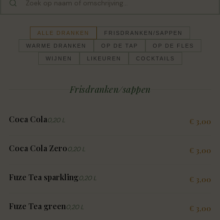
ALLE DRANKEN
FRISDRANKEN/SAPPEN
WARME DRANKEN
OP DE TAP
OP DE FLES
WIJNEN
LIKEUREN
COCKTAILS
Frisdranken/sappen
Coca Cola
0,20 L
€ 3,00
Coca Cola Zero
0,20 L
€ 3,00
Fuze Tea sparkling
0,20 L
€ 3,00
Fuze Tea green
0,20 L
€ 3,00