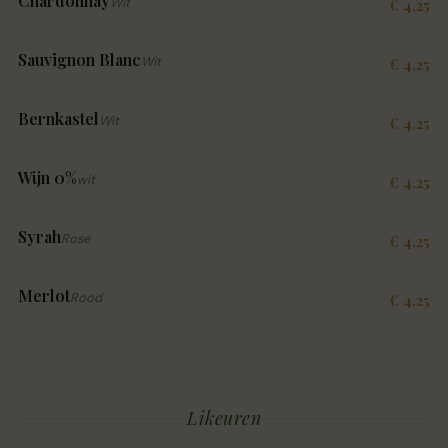
Chardonnay
Wit
€ 4,25
Sauvignon Blanc
Wit
€ 4,25
Bernkastel
Wit
€ 4,25
Wijn 0%
wit
€ 4,25
Syrah
Rose
€ 4,25
Merlot
Rood
€ 4,25
Likeuren