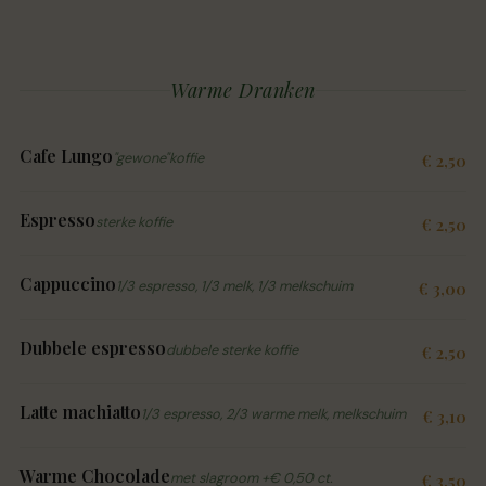
Warme Dranken
Cafe Lungo
"gewone"koffie
€ 2,50
Espresso
sterke koffie
€ 2,50
Cappuccino
1/3 espresso, 1/3 melk, 1/3 melkschuim
€ 3,00
Dubbele espresso
dubbele sterke koffie
€ 2,50
Latte machiatto
1/3 espresso, 2/3 warme melk, melkschuim
€ 3,10
Warme Chocolade
met slagroom +€ 0,50 ct.
€ 3,50