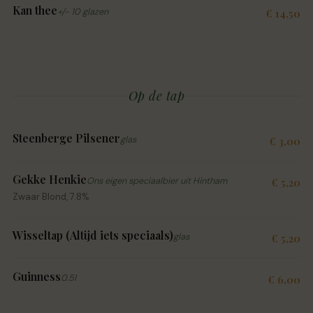
Kan thee
+/- 10 glazen
€ 14,50
Op de tap
Steenberge Pilsener
glas
€ 3,00
Gekke Henkie
Ons eigen speciaalbier uit Hintham
€ 5,20
Zwaar Blond, 7.8%
Wisseltap (Altijd iets speciaals)
glas
€ 5,20
Guinness
0.5l
€ 6,00