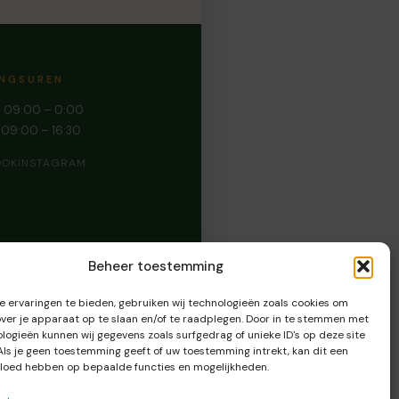
INGSUREN
: 09:00 – 0:00
: 09:00 – 16:30
OOK
INSTAGRAM
Beheer toestemming
 ervaringen te bieden, gebruiken wij technologieën zoals cookies om
over je apparaat op te slaan en/of te raadplegen. Door in te stemmen met
logieën kunnen wij gegevens zoals surfgedrag of unieke ID's op deze site
Als je geen toestemming geeft of uw toestemming intrekt, kan dit een
vloed hebben op bepaalde functies en mogelijkheden.