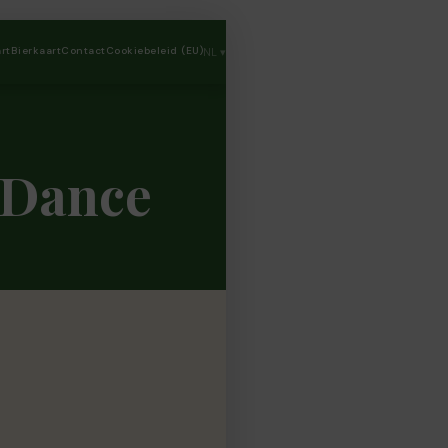
rt
Bierkaart
Contact
Cookiebeleid (EU)
NL ▾
 Dance