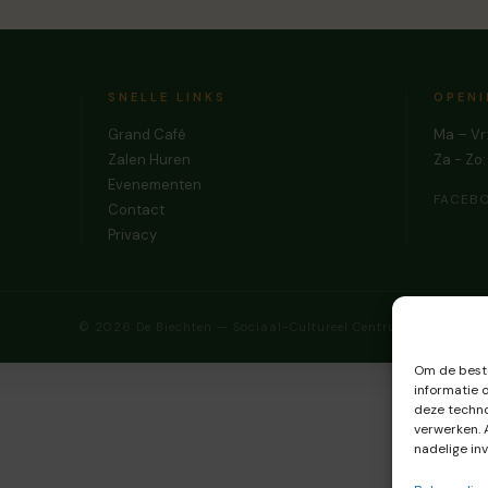
SNELLE LINKS
OPEN
Grand Café
Ma – Vr
Zalen Huren
Za - Zo
Evenementen
FACEB
Contact
Privacy
© 2026 De Biechten — Sociaal-Cultureel Centrum
Om de beste
informatie 
deze techno
verwerken. 
nadelige in