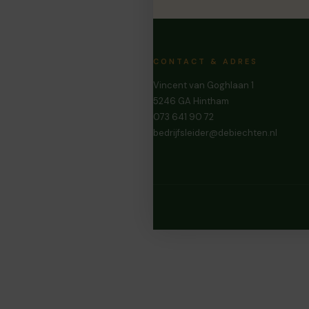
CONTACT & ADRES
Vincent van Goghlaan 1
5246 GA Hintham
073 641 90 72
bedrijfsleider@debiechten.nl