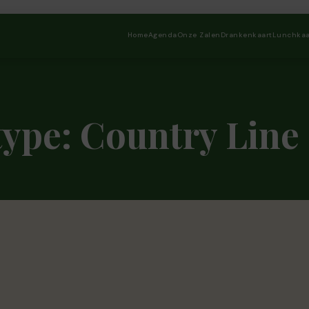
Home
Agenda
Onze Zalen
Drankenkaart
Lunchkaa
type:
Country Line