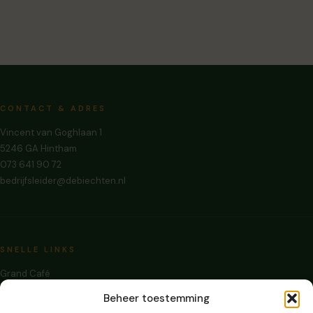
CONTACT & ADRES
Vincent van Goghlaan 1
5246 GA Hintham
073 641 90 72
bedrijfsleider@debiechten.nl
SNELLE LINKS
Grand Café
Zalen Huren
Beheer toestemming
Evenementen