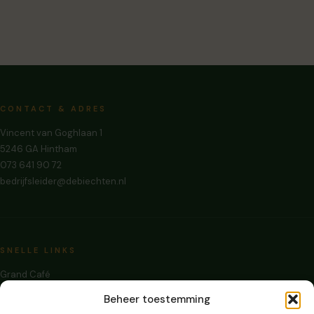
CONTACT & ADRES
Vincent van Goghlaan 1
5246 GA Hintham
073 641 90 72
bedrijfsleider@debiechten.nl
SNELLE LINKS
Grand Café
Zalen Huren
Beheer toestemming
Evenementen