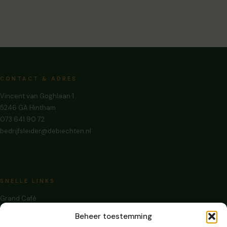
CONTACT & ADRES
Vincent van Goghlaan 1
5246 GA Hintham
073 641 90 72
bedrijfsleider@debiechten.nl
SNELLE LINKS
Grand Café
Zalen Huren
Beheer toestemming
Evenementen