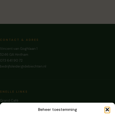
CONTACT & ADRES
Vincent van Goghlaan 1
5246 GA Hintham
073 641 90 72
bedrijfsleider@debiechten.nl
SNELLE LINKS
Grand Café
Zalen Huren
Beheer toestemming
Evenementen