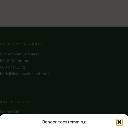
CONTACT & ADRES
Vincent van Goghlaan 1
5246 GA Hintham
073 641 90 72
bedrijfsleider@debiechten.nl
SNELLE LINKS
Grand Café
Zalen Huren
Beheer toestemming
Evenementen