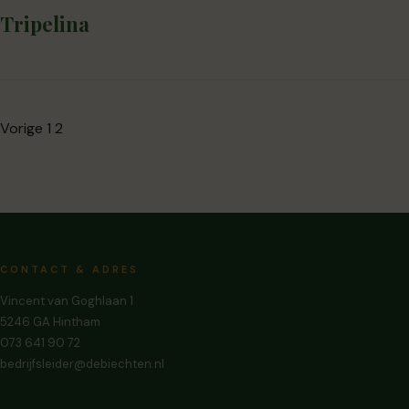
Tripelina
Berichten
Vorige
1
2
paginering
CONTACT & ADRES
Vincent van Goghlaan 1
5246 GA Hintham
073 641 90 72
bedrijfsleider@debiechten.nl