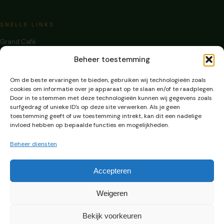
SNELLE LINKS
Grand Café
Zalen Huren
Beheer toestemming
Evenementen
Contact
Om de beste ervaringen te bieden, gebruiken wij technologieën zoals
Privacy
cookies om informatie over je apparaat op te slaan en/of te raadplegen.
Door in te stemmen met deze technologieën kunnen wij gegevens zoals
surfgedrag of unieke ID's op deze site verwerken. Als je geen
toestemming geeft of uw toestemming intrekt, kan dit een nadelige
invloed hebben op bepaalde functies en mogelijkheden.
OPENINGSUREN
Beheer diensten
Ma – Vr: 09:00 – 0:00
Za - Zo: 09:00 – 16:30
Accepteren
FACEBOOK
INSTAGRAM
Weigeren
Bekijk voorkeuren